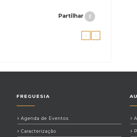
Partilhar
FREGUESIA
A
Agenda de Eventos
A
Caracterização
P