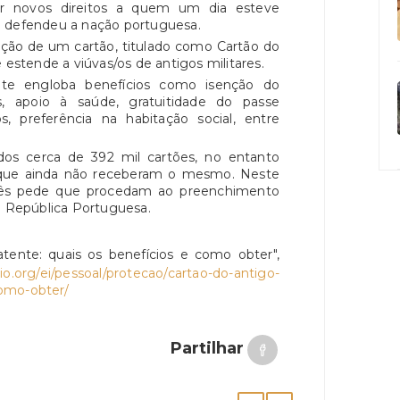
r novos direitos a quem um dia esteve
e defendeu a nação portuguesa.
ação de um cartão, titulado como Cartão do
stende a viúvas/os de antigos militares.
te engloba benefícios como isenção do
 apoio à saúde, gratuitidade do passe
s, preferência na habitação social, entre
ídos cerca de 392 mil cartões, no entanto
que ainda não receberam o mesmo. Neste
guês pede que procedam ao preenchimento
a República Portuguesa.
tente: quais os benefícios e como obter",
.org/ei/pessoal/protecao/cartao-do-antigo-
omo-obter/
Partilhar