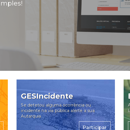
imples!
GESIncidente
Se detetou alguma ocorrência ou
A
incidente na via pública alerte a sua
Autarquia
Participar