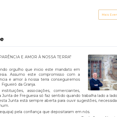
xas do 2.º ao 5.º escalão
de Figueiró da Granja.
m 0,3 pontos
Todos são bem vindos a
rcentuais, conforme o
participar este momento
Mais Eve
çamento do Estado de
de São Martinho
nte: Portal das
nanças ; Sapo
e
ARÊNCIA E AMOR À NOSSA TERRA"
undo orgulho que inicio este mandato em
uesia. Assumo este compromisso com a
ência e amor à nossa terra conseguiremos
 Figueiró da Granja.
tituições, associações, comerciantes,
a Junta de Freguesia só faz sentido quando trabalha lado a la
sta Junta está sempre aberta para ouvir sugestões, necessid
omum.
equipa) pela confiança que depositaram em nós.