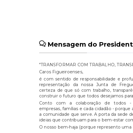
CCDR
o valor máximo elegível.As
ta
faturas das viagens
e
"deverão ser emitidas em
pe
nome do beneficiário ou
Or
de um membro do seu
2026. Fo
agregado familiar".O
Fi
Mensagem do President
Governo lembrou ainda
que o valor suportado
pelos residentes dos
"TRANSFORMAR COM TRABALHO, TRANSP
Açores nas ligações
Caros Figueiroenses,
aéreas com o continente
é com sentido de responsabilidade e prof
baixou de 134 para 119
representação da nossa Junta de Freg
certeza de que só com trabalho, transpar
euros e pelos residentes
construir o futuro que todos desejamos para
na Madeira de 86 para 79
Conto com a colaboração de todos - ins
euros.Sublinhou ainda que
empresas, famílias e cada cidadão - porque 
"reconhece o subsídio
a comunidade que serve. A porta da sede de
ideias que contribuam para o bem-estar c
social de mobilidade
O nosso bem-haja (porque represento uma 
como um instrumento