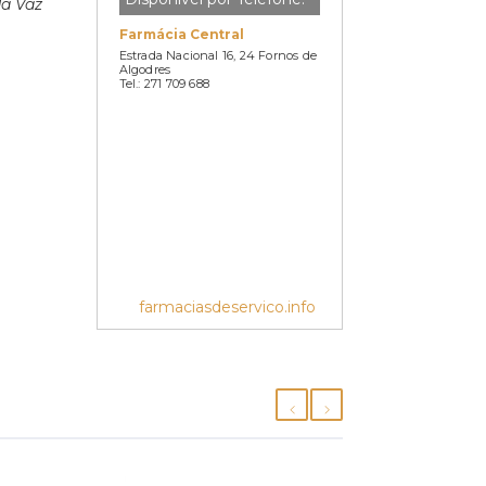
da Vaz
Farmácia Central
Estrada Nacional 16, 24 Fornos de
Algodres
Tel.: 271 709 688
farmaciasdeservico.info