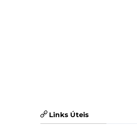
fundamental de coesão
social e territorial,
contribuindo para mitigar
os efeitos da insularidade,
em particular junto das
gerações mais jovens que
vivem/estudam nas ilhas e
vivem/estudam no
continente".
Fonte: Economia ao
Minuto
Links Úteis