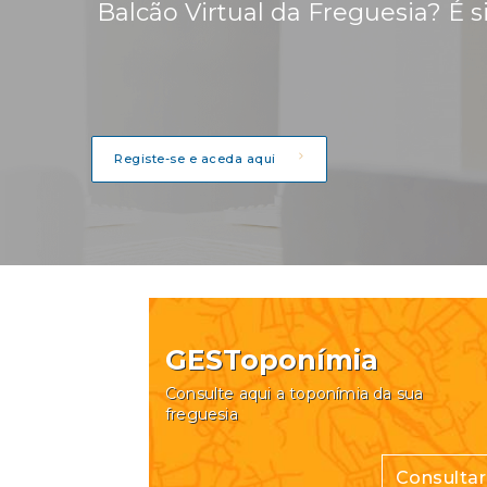
Balcão Virtual da Freguesia? É s
Registe-se e aceda aqui
GESToponímia
Consulte aqui a toponímia da sua
freguesia
Consultar