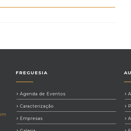
FREGUESIA
A
Agenda de Eventos
A
Caracterização
P
com
Empresas
A
Galeria
E