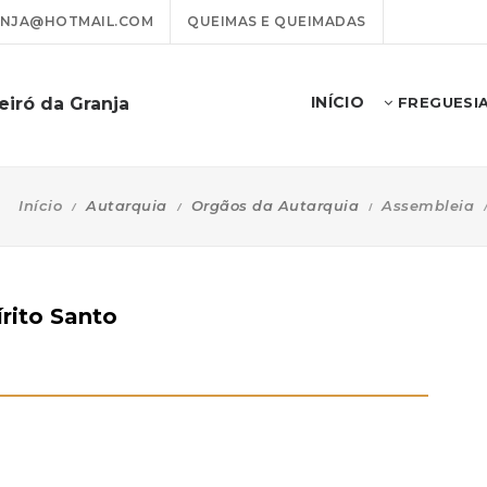
ANJA@HOTMAIL.COM
QUEIMAS E QUEIMADAS
INÍCIO
eiró da Granja
FREGUESI
Início
Autarquia
Orgãos da Autarquia
Assembleia
rito Santo