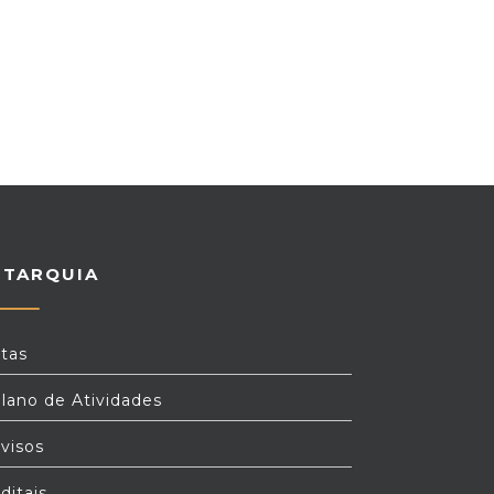
UTARQUIA
tas
lano de Atividades
visos
ditais